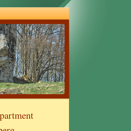
ppartment
erg