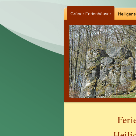
Grüner Ferienhäuser
Heiligens
Feri
Heili