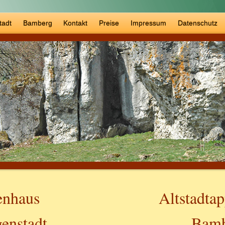
tadt
Bamberg
Kontakt
Preise
Impressum
Datenschutz
enhaus
Altstadta
genstadt
Bamb