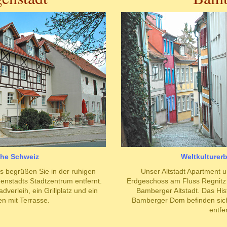
che Schweiz
Weltkulturer
s begrüßen Sie in der ruhigen
Unser Altstadt Apartment 
enstadts Stadtzentrum entfernt.
Erdgeschoss am Fluss Regnitz 
dverleih, ein Grillplatz und ein
Bamberger Altstadt. Das Hi
n mit Terrasse.
Bamberger Dom befinden sich
entfer